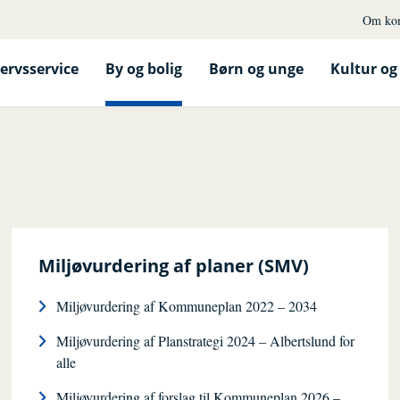
Om ko
ervsservice
By og bolig
Børn og unge
Kultur og 
Miljøvurdering af planer (SMV)
Miljøvurdering af Kommuneplan 2022 – 2034
Miljøvurdering af Planstrategi 2024 – Albertslund for
alle
Miljøvurdering af forslag til Kommuneplan 2026 –