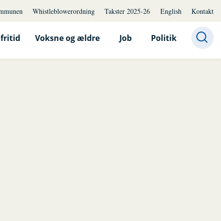
mmunen
Whistleblowerordning
Takster 2025-26
English
Kontakt
fritid
Voksne og ældre
Job
Politik