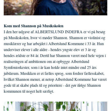
Kom med Shannon på Musikskolen
I den her udgave af ALBERTSLUND INDEFRA er vi på besøg
på Musikskolen, hvor vi møder Shannon. Shannon er violinist og
musiklærer og har arbejdet i Albertslund Kommune i 33 år. Hun
underviser elever i alle aldre - hendes yngste elev er 3 år og
hendes ældste er 84 år. Dertil har Shannon været med hele vejen i
realiseringen af ambitionen om at opbygge Albertslund
Symfoniorkester, som i år kan holde intet mindre end 25 års
jubilæum. Musikken er et fælles sprog, som fordrer fællesskabet,
hvilket Shannon mener, at netop Albertslund Kommune har været
gode til at skabe plads til og prioritere - det gør ifølge Shannon
kommunen til noget helt særligt.