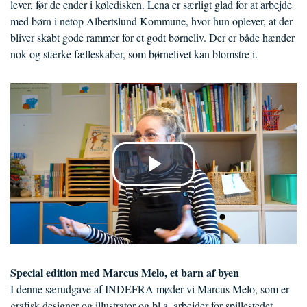
lever, før de ender i køledisken. Lena er særligt glad for at arbejde
med børn i netop Albertslund Kommune, hvor hun oplever, at der
bliver skabt gode rammer for et godt børneliv. Der er både hænder
nok og stærke fælleskaber, som børnelivet kan blomstre i.
Special edition med Marcus Melo, et barn af byen
I denne særudgave af INDEFRA møder vi Marcus Melo, som er
grafisk designer og illustrator og bl.a. arbejder for spillestedet