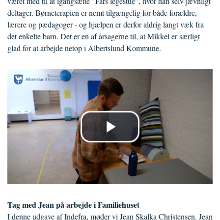
været med til at igangsætte "Fars legestue", hvor han selv jævnligt
deltager. Børneterapien er nemt tilgængelig for både forældre,
lærere og pædagoger - og hjælpen er derfor aldrig langt væk fra
det enkelte barn. Det er en af årsagerne til, at Mikkel er særligt
glad for at arbejde netop i Albertslund Kommune.
Tag med Jean på arbejde i Familiehuset
I denne udgave af Indefra, møder vi Jean Skalka Christensen. Jean