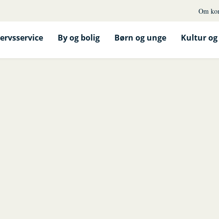
Om ko
ervsservice
By og bolig
Børn og unge
Kultur og 