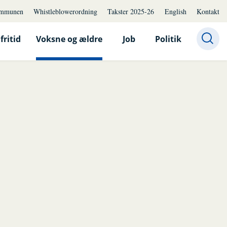
mmunen
Whistleblowerordning
Takster 2025-26
English
Kontakt
fritid
Voksne og ældre
Job
Politik