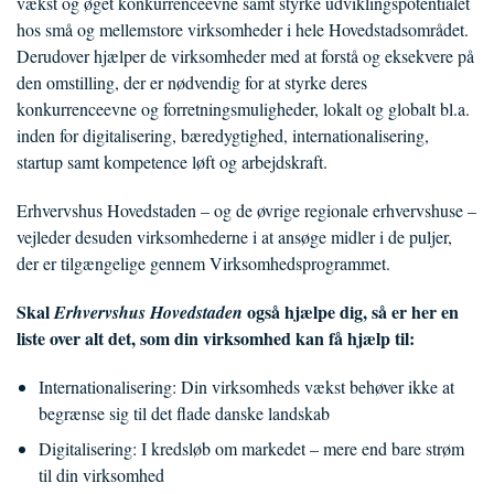
vækst og øget konkurrenceevne samt styrke udviklingspotentialet
hos små og mellemstore virksomheder i hele Hovedstadsområdet.
Derudover hjælper de virksomheder med at forstå og eksekvere på
den omstilling, der er nødvendig for at styrke deres
konkurrenceevne og forretningsmuligheder, lokalt og globalt bl.a.
inden for digitalisering, bæredygtighed, internationalisering,
startup samt kompetence løft og arbejdskraft.
Erhvervshus Hovedstaden – og de øvrige regionale erhvervshuse –
vejleder desuden virksomhederne i at ansøge midler i de puljer,
der er tilgængelige gennem Virksomhedsprogrammet.
Skal
også hjælpe dig, så er her en
Erhvervshus Hovedstaden
liste over alt det, som din virksomhed kan få hjælp til:
Internationalisering: Din virksomheds vækst behøver ikke at
begrænse sig til det flade danske landskab
Digitalisering: I kredsløb om markedet – mere end bare strøm
til din virksomhed