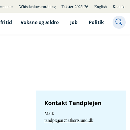
mmunen
Whistleblowerordning
Takster 2025-26
English
Kontakt
fritid
Voksne og ældre
Job
Politik
Kontakt Tandplejen
Mail:
tandplejen@albertslund.dk