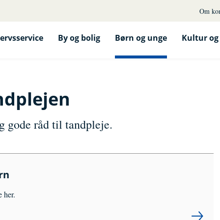
Om ko
ervsservice
By og bolig
Børn og unge
Kultur og 
ndplejen
gode råd til tandpleje.
rn
 her.