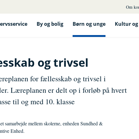
Om ko
ervsservice
By og bolig
Børn og unge
Kultur og 
sskab og trivsel
eplanen for fællesskab og trivsel i
. Læreplanen er delt op i forløb på hvert
asse til og med 10. klasse
 et samarbejde mellem skolerne, enheden Sundhed &
ntive Enhed.