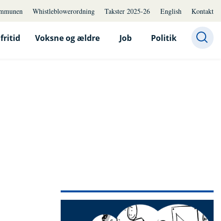
mmunen
Whistleblowerordning
Takster 2025-26
English
Kontakt
fritid
Voksne og ældre
Job
Politik