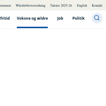
mmunen
Whistleblowerordning
Takster 2025-26
English
Kontakt
fritid
Voksne og ældre
Job
Politik