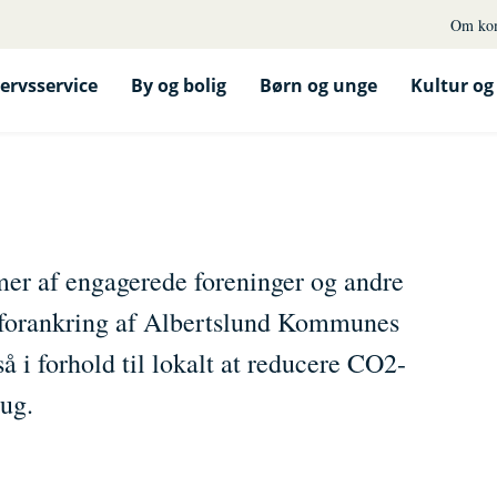
Om ko
ervsservice
By og bolig
Børn og unge
Kultur og 
er af engagerede foreninger og andre
ge forankring af Albertslund Kommunes
å i forhold til lokalt at reducere CO2-
rug.