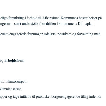
elige forankring i forhold til Albertslund Kommunes bestræbelser på
dringerne – samt understøtte fremdriften i kommunens Klimaplan.
llem engagerede foreninger, ildsjæle, politikere og forvaltning med
og arbejdsform
ent i klimakampen.
klimaindsatser.
er og tage initiativ til praktiske, borgerengagerende tiltag indenfor