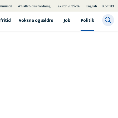
mmunen
Whistleblowerordning
Takster 2025-26
English
Kontakt
fritid
Voksne og ældre
Job
Politik