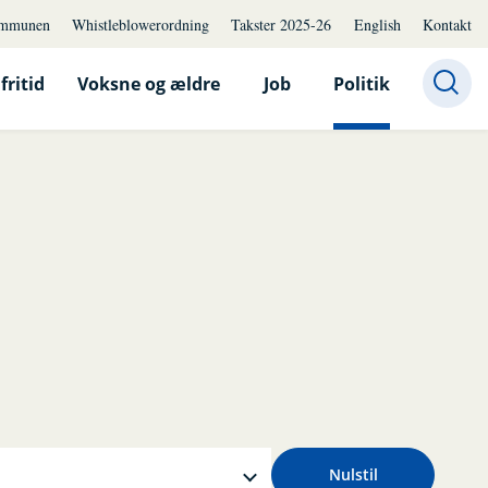
mmunen
Whistleblowerordning
Takster 2025-26
English
Kontakt
fritid
Voksne og ældre
Job
Politik
Nulstil