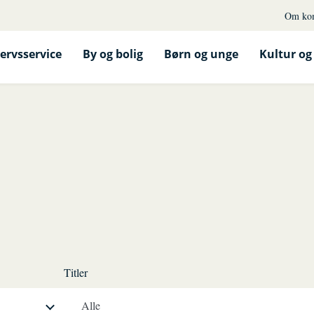
Om ko
ervsservice
By og bolig
Børn og unge
Kultur og 
Titler