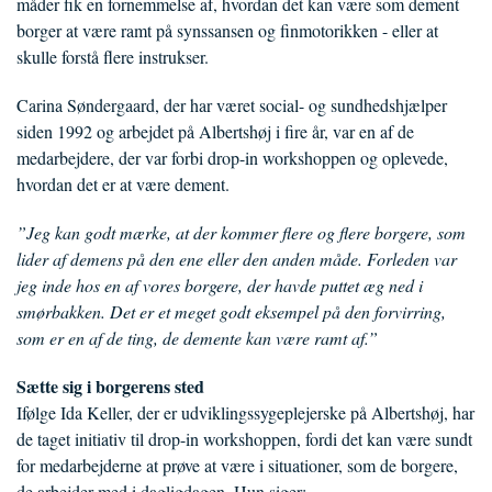
måder fik en fornemmelse af, hvordan det kan være som dement
borger at være ramt på synssansen og finmotorikken - eller at
skulle forstå flere instrukser.
Carina Søndergaard, der har været social- og sundhedshjælper
siden 1992 og arbejdet på Albertshøj i fire år, var en af de
medarbejdere, der var forbi drop-in workshoppen og oplevede,
hvordan det er at være dement.
”Jeg kan godt mærke, at der kommer flere og flere borgere, som
lider af demens på den ene eller den anden måde. Forleden var
jeg inde hos en af vores borgere, der havde puttet æg ned i
smørbakken. Det er et meget godt eksempel på den forvirring,
som er en af de ting, de demente kan være ramt af.”
Sætte sig i borgerens sted
Ifølge Ida Keller, der er udviklingssygeplejerske på Albertshøj, har
de taget initiativ til drop-in workshoppen, fordi det kan være sundt
for medarbejderne at prøve at være i situationer, som de borgere,
de arbejder med i dagligdagen. Hun siger: