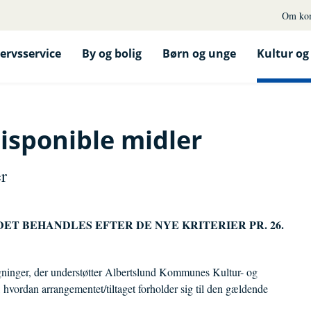
Om ko
ervsservice
By og bolig
Børn og unge
Kultur og 
isponible midler
r
T BEHANDLES EFTER DE NYE KRITERIER PR. 26.
gninger, der understøtter Albertslund Kommunes Kultur- og
e, hvordan arrangementet/tiltaget forholder sig til den gældende