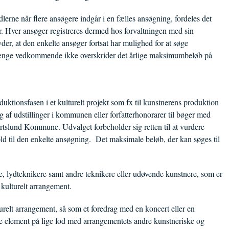
dlerne når flere ansøgere indgår i en fælles ansøgning, fordeles det
er. Hver ansøger registreres dermed hos forvaltningen med sin
er, at den enkelte ansøger fortsat har mulighed for at søge
 længe vedkommende ikke overskrider det årlige maksimumbeløb på
oduktionsfasen i et kulturelt projekt som fx til kunstnerens produktion
 af udstillinger i kommunen eller forfatterhonorarer til bøger med
rtslund Kommune. Udvalget forbeholder sig retten til at vurdere
ld til den enkelte ansøgning. Det maksimale beløb, der kan søges til
e, lydteknikere samt andre teknikere eller udøvende kunstnere, som er
 kulturelt arrangement.
lturelt arrangement, så som et foredrag med en koncert eller en
tte element på lige fod med arrangementets andre kunstneriske og