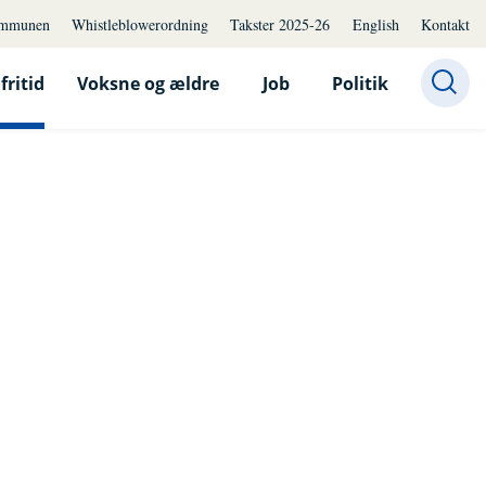
mmunen
Whistleblowerordning
Takster 2025-26
English
Kontakt
fritid
Voksne og ældre
Job
Politik