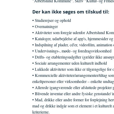
"Albertslund Kommune". Skriv "Kultur- og Fritidsu
Der kan ikke søges om tilskud til:
• Studierejser og ophold
• Overnatninger
• Aktiviteter som foregår udenfor Albertslund 
• Kataloger, udarbejdelse af app's, hjemmesider o
• Indspilning af plader, cd'er, videofilm, animatio
• Undervisnings-, møde- og foredragsvirksomhed
• Drifts- og etableringsudgifter (gælder ikke ansøgn
• Sociale arrangementer uden kulturelt indhold
• Lukkede aktiviteter som ikke er tilgængelige for
• Kommercielle aktiviteter/arrangementer/tiltag so
enkeltpersoner eller virksomheder – enkelte undt
• Allerede igangværende eller afsluttede projekter
• Blivende inventar eller andre fysiske genstande/ 
• Mad, drikke eller andre former for forplejning her
mad og drikke indgår som et element i et kulturelt 
kriterierne.