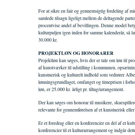
For at sikre en fair og gennemsigtig fordeling af mi
samlede tilsagn ligeligt mellem de deltagende part
procentvise andel af bevillingen. Denne model betyd
kulturpuljen igen inden for samme kalenderår, så
30.000 kr.
PROJEKTLØN OG HONORARER
Projektløn kan søges, hvis der er tale om løn til pr
af kunstværker til udstilling i kommunen, opsætning
kunstnerisk og kulturelt indhold som vedrører Albe
lønningsgrundlaget, omfanget og timeprisen i forho
løn, er 25.000 kr. årligt pr. tiltag/arrangement.
Der kan søges om honorar til musikere, skuespiller
relevante for gennemførelsen af et kunstnerisk eller
Er et foredrag eller en konferencier en del af et ku
konferencier til et kulturarrangement og indgår de