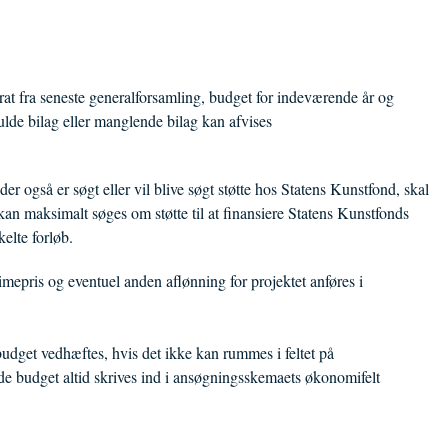
rat fra seneste generalforsamling, budget for indeværende år og
lde bilag eller manglende bilag kan afvises
der også er søgt eller vil blive søgt støtte hos Statens Kunstfond, skal
n maksimalt søges om støtte til at finansiere Statens Kunstfonds
elte forløb.
imepris og eventuel anden aflønning for projektet anføres i
budget vedhæftes, hvis det ikke kan rummes i feltet på
de budget altid skrives ind i ansøgningsskemaets økonomifelt