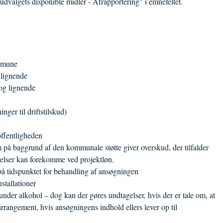
dvalgets disponible midler - Afrapportering" i emnefeltet.
Kommune
g lignende
n og lignende
inger til driftstilskud)
 offentligheden
m på baggrund af den kommunale støtte giver overskud, der tilfalder
agelser kan forekomme ved projektløn.
 på tidspunktet for behandling af ansøgningen
installationer
under alkohol – dog kan der gøres undtagelser, hvis der er tale om, at
arrangement, hvis ansøgningens indhold ellers lever op til