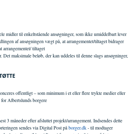
dele midler til enkeltstående ansøgninger, som ikke umiddelbart lever
andlingen af ansøgningen vægt på, at arrangementet/tiltaget bidrager
t arrangementet/ tiltaget
r. Det maksimale beløb, der kan uddeles til denne slags ansøgninger,
STØTTE
nceres offentligt – som minimum i et eller flere trykte medier eller
te for Albertslunds borgere
t 3 måneder efter afsluttet projekt/arrangement. Indsendes dette
orteringen sendes via Digital Post på
borger.dk
- til modtager