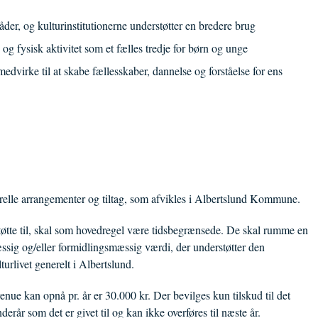
der, og kulturinstitutionerne understøtter en bredere brug
g fysisk aktivitet som et fælles tredje for børn og unge
virke til at skabe fællesskaber, dannelse og forståelse for ens
relle arrangementer og tiltag, som afvikles i Albertslund Kommune.
øtte til, skal som hovedregel være tidsbegrænsede. De skal rumme en
æssig og/eller formidlingsmæssig værdi, der understøtter den
turlivet generelt i Albertslund.
enue kan opnå pr. år er 30.000 kr. Der bevilges kun tilskud til det
derår som det er givet til og kan ikke overføres til næste år.