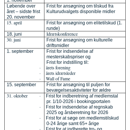
1. november
Løbende over
Frist for ansøgning om tilskud fra
året – sidste frist
Kulturudvalgets disponible midler
20. november
15. april
Frist for ansøgning om elitetilskud (1.
runde)
Idrætskonference
18. juni
30. juni
Frist for ansøgning om kulturelle
driftsmidler
1. september
Frist for indsendelse af
mesterskabspriser og
Frist for indstilling til:
·
årets forening
·
årets idrætsleder
·
Wall of Fame
15. september
Frist for ansøgning til puljen for
bevægelsesaktiviteter for ældre
31. oktober
·
Frist for indberetning af medlemstal
pr. 1/10-2026 i bookingportalen
·
Frist for indsendelse af regnskab
2025 og årsberetning for 2026
·
Frist for at søge om medlemstilskud
0-24 årige samt 65+ årige
·
Frist for at indberette tro- og