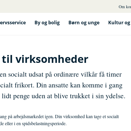
Om ko
ervsservice
By og bolig
Børn og unge
Kultur og 
 til virksomheder
 socialt udsat på ordinære vilkår få timer
ialt frikort. Din ansatte kan komme i gang
lidt penge uden at blive trukket i sin ydelse.
 gang på arbejdsmarkedet igen. Din virksomhed kan tage et socialt
e eller i en spidsbelastningsperiode.