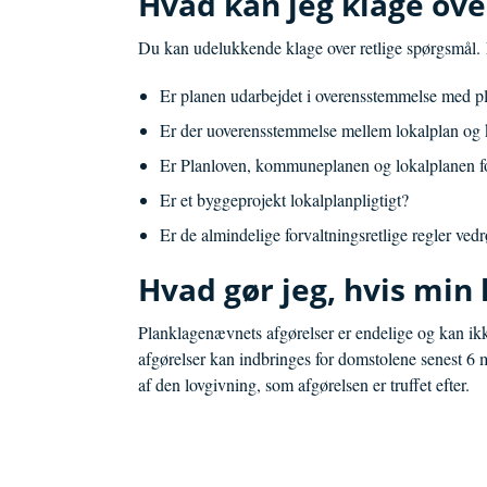
Hvad kan jeg klage ove
Du kan udelukkende klage over retlige spørgsmål. E
Er planen udarbejdet i overensstemmelse med p
Er der uoverensstemmelse mellem lokalplan o
Er Planloven, kommuneplanen og lokalplanen fo
Er et byggeprojekt lokalplanpligtigt?
Er de almindelige forvaltningsretlige regler vedr
Hvad gør jeg, hvis min 
Planklagenævnets afgørelser er endelige og kan ik
afgørelser kan indbringes for domstolene senest 6 m
af den lovgivning, som afgørelsen er truffet efter.