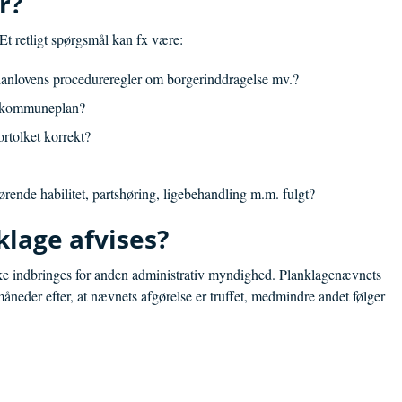
r?
t retligt spørgsmål kan fx være:
lanlovens procedureregler om borgerinddragelse mv.?
g kommuneplan?
rtolket korrekt?
ørende habilitet, partshøring, ligebehandling m.m. fulgt?
klage afvises?
ke indbringes for anden administrativ myndighed. Planklagenævnets
åneder efter, at nævnets afgørelse er truffet, medmindre andet følger