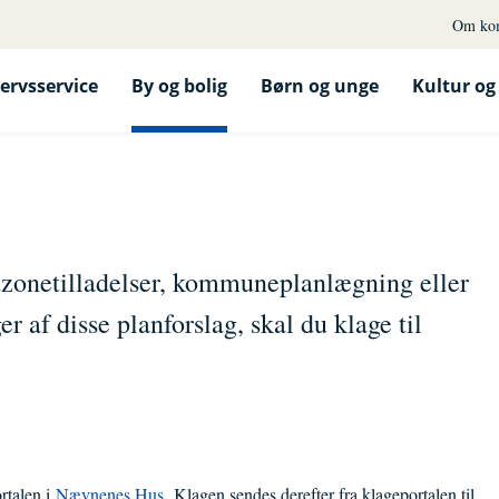
Om ko
ervsservice
By og bolig
Børn og unge
Kultur og 
dzonetilladelser, kommuneplanlægning eller
r af disse planforslag, skal du klage til
rtalen i
Nævnenes Hus
. Klagen sendes derefter fra klageportalen til