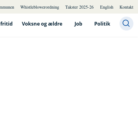
mmunen
Whistleblowerordning
Takster 2025-26
English
Kontakt
fritid
Voksne og ældre
Job
Politik