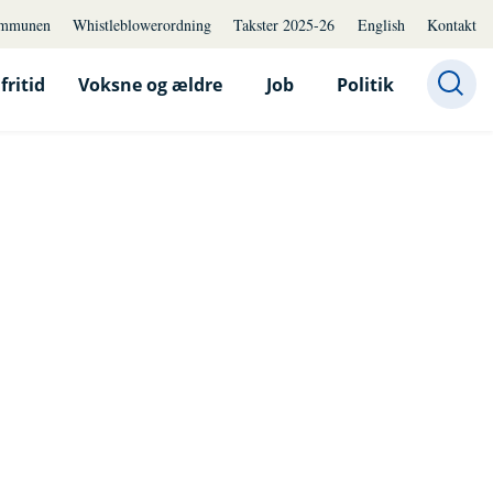
mmunen
Whistleblowerordning
Takster 2025-26
English
Kontakt
fritid
Voksne og ældre
Job
Politik