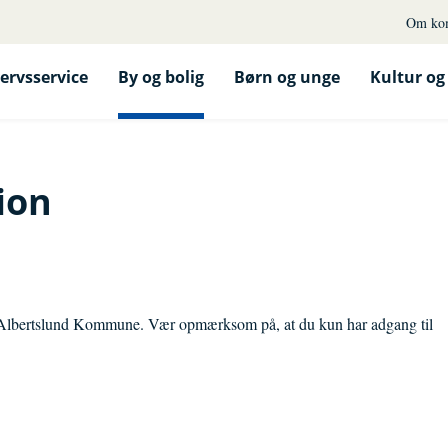
Om ko
ervsservice
By og bolig
Børn og unge
Kultur og 
ion
r i Albertslund Kommune. Vær opmærksom på, at du kun har adgang til