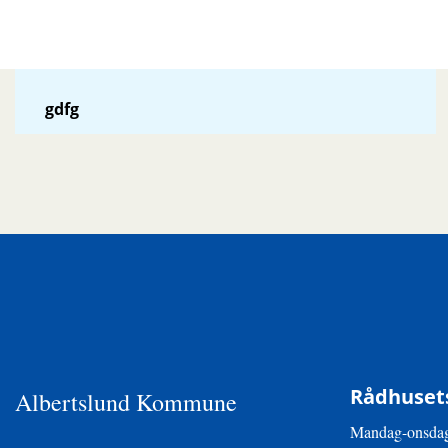
gdfg
Rådhusets
Albertslund Kommune
Mandag-onsdag