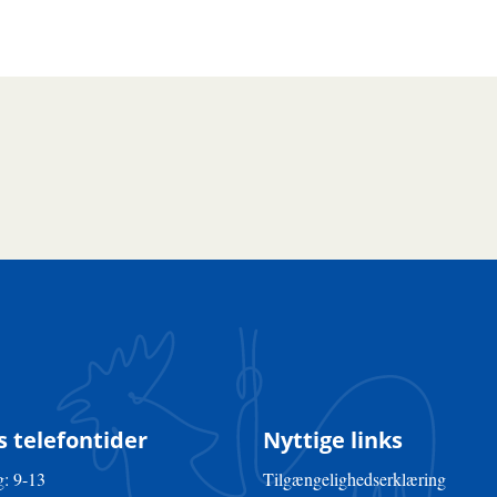
 telefontider
Nyttige links
: 9-13
Tilgængelighedserklæring