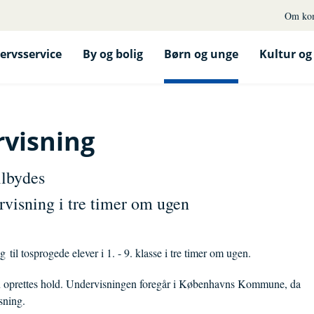
Om ko
ervsservice
By og bolig
Børn og unge
Kultur og 
visning
ilbydes
visning i tre timer om ugen
il tosprogede elever i 1. - 9. klasse i tre timer om ugen.
an oprettes hold. Undervisningen foregår i Københavns Kommune, da
sning
.