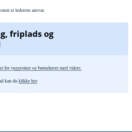
ionen er lederens ansvar.
, friplads og
d
ter for vuggestuer og børnehaver med videre.
kud kan du
klikke her
.