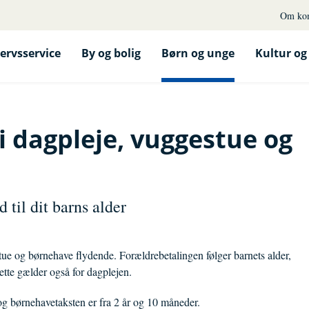
Om ko
ervsservice
By og bolig
Børn og unge
Kultur og 
i dagpleje, vuggestue og
 til dit barns alder
ue og børnehave flydende. Forældrebetalingen følger barnets alder,
ette gælder også for dagplejen.
og børnehavetaksten er fra 2 år og 10 måneder.