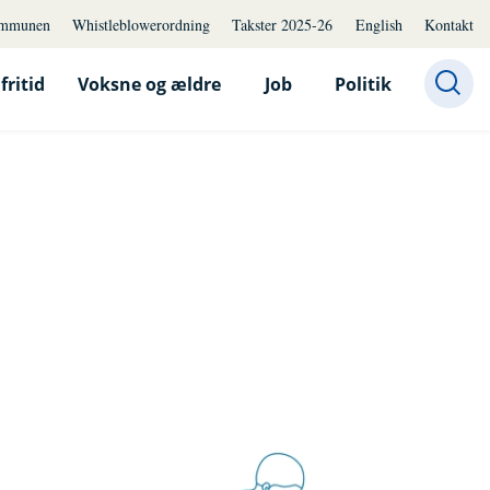
mmunen
Whistleblowerordning
Takster 2025-26
English
Kontakt
fritid
Voksne og ældre
Job
Politik